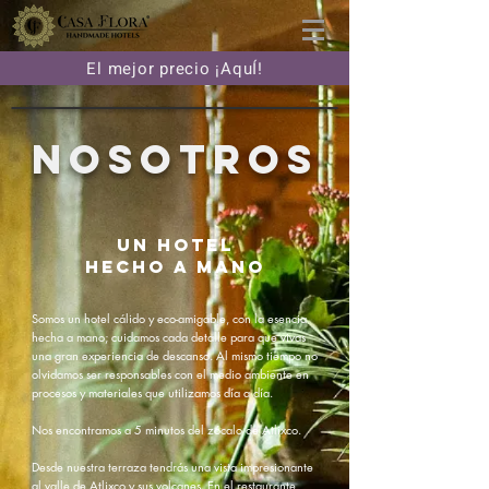
El mejor precio ¡AquÍ!
NOSOTROS
Un hotel
hecho a mano
Somos un hotel cálido y eco-amigable, con la esencia
hecha a mano; cuidamos cada detalle para que vivas
una gran experiencia de descanso. Al mismo tiempo no
olvidamos ser responsables con el medio ambiente en
procesos y materiales que utilizamos día a día.
Nos encontramos a 5 minutos del zócalo de Atlixco.
Desde nuestra terraza tendrás una vista impresionante
al valle de Atlixco y sus volcanes. En el restaurante