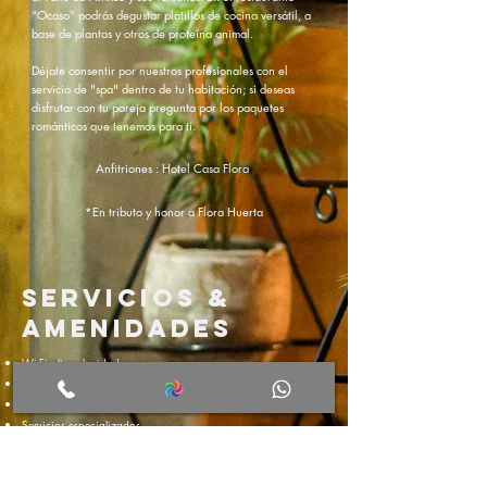
“Ocaso” podrás degustar platillos de cocina versátil, a
base de plantas y otros de proteína animal.
Déjate consentir por nuestros profesionales con el
servicio de "spa" dentro de tu habitación; si deseas
disfrutar con tu pareja pregunta por los paquetes
románticos que tenemos para ti.
Anfitriones : Hotel Casa Flora
*En tributo y honor a Flora Huerta
Servicios &
amenidades
Wi-Fi alta velocidad
Bar, Cafetería y restaurante
Servicio a la habitación
Servicios especializados
Sala de negocios
Estacionamiento amplio
Productos ecológicos de uso personal