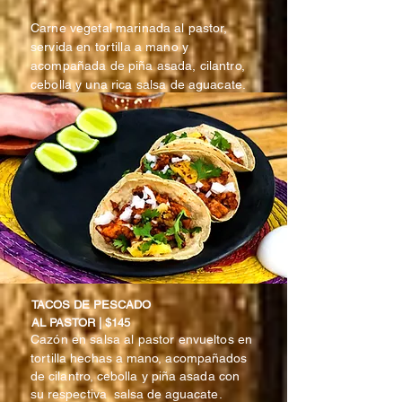
Carne vegetal marinada al pastor,
servida en tortilla a mano y
acompañada de piña asada, cilantro,
cebolla y una rica salsa de aguacate.
TACOS DE PESCADO
AL PASTOR | $145
Cazón en salsa al pastor envueltos en
tortilla
hechas a mano, acompañados
de cilantro, cebolla y piña asada con
su
respectiva salsa de aguacate.