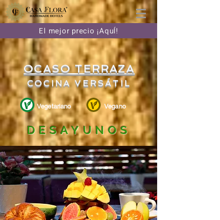
El mejor precio ¡AquÍ!
OCASO TERRAZA
COCINA VERSÁTIL
Vegetariano
Vegano
DESAYUNOS