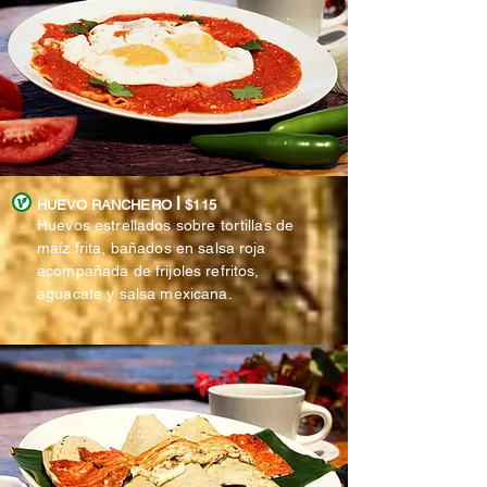
l
HUEVO RANCHERO
$115
Huevos estrellados sobre tortillas de
maíz frita, bañados en salsa roja
acompañada de frijoles refritos,
aguacate y salsa mexicana.