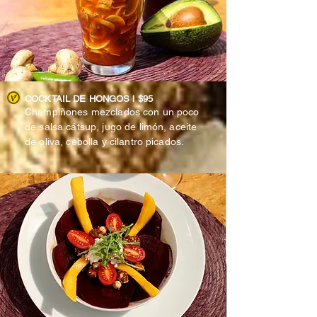
COCKTAIL DE HONGOS l $95
Champiñones mezclados con un poco
de salsa cátsup, jugo de limón, aceite
de oliva, cebolla y cilantro picados.