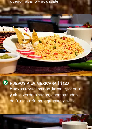
queso, rábano y aguacate.
l
HUEVOS A LA MEXICANA
$120
Huevos revueltos con jitomate, cebolla
y chile verde picados, acompañados
de frijoles refritos, aguacate y salsa.