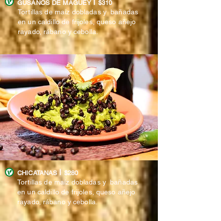
l
GUSANOS DE MAGUEY
$310
Tortillas de maíz dobladas y bañadas
en un caldillo de frijoles, queso añejo
rayado,
rábano
y cebolla.
l
CHICATANAS
$280
Tortillas de maíz dobladas y bañadas
en un caldillo de frijoles, queso añejo
rayado,
rábano
y cebolla.