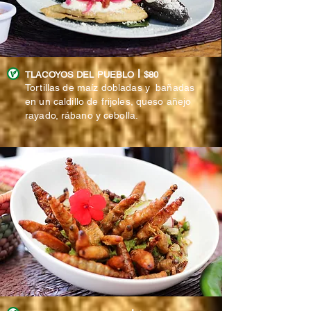
l
TLACOYOS DEL PUEBLO
$80
Tortillas de maíz dobladas y bañadas
en un caldillo de frijoles, queso añejo
rayado,
rábano
y cebolla.