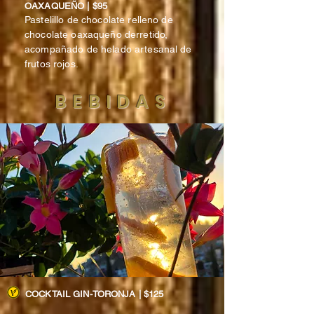
OAXAQUEÑO | $95
Pastelillo de chocolate relleno de
chocolate oaxaqueño derretido,
acompañado de helado artesanal de
frutos rojos.
BEBIDAS
COCKTAIL GIN-TORONJA | $125