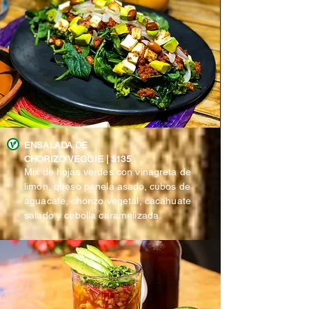
ENSALADA DE
CHORIZO VEGGIE | $135
Mix de hojas verdes con vinagreta de
limón, queso panela asado, cubos de
aguacate, chorizo vegetal, cacahuate
salado y cebolla caramelizada.