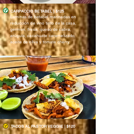
CARPACCIO BETABEL | $125
Laminas de betabel marinadas en
reducción de vino tinto de la casa,
germen, fresa, queso de cabra,
arúgula, cacahuate caramelizado,
aceite de oliva y tomate cherry.
TACOS AL PASTOR VEGGIE | $120