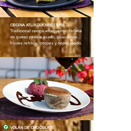
CECINA ATLIXQUENSE | $255
Tradicional cecina atlixquense, rellena
de queso panela asado, guacamole,
frijoles refritos, totopos y nopal asado.
VOLÁN DE CHOCOLATE