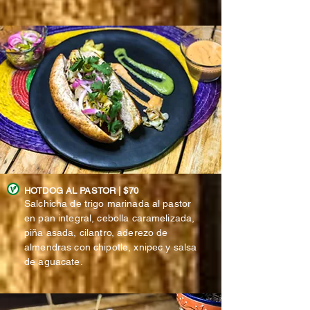
HOTDOG AL PASTOR | $70
Salchicha de trigo marinada al pastor
en pan integral, cebolla caramelizada,
piña asada, cilantro, aderezo de
almendras con chipotle, xnipec y salsa
de aguacate.