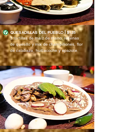
l
QUESADILLAS DEL PUEBLO
$125
3 tortillas de maíz de mano, rellenas
de quesillo y mix de champiñones, flor
de calabaza, huitlacoche y epazote.