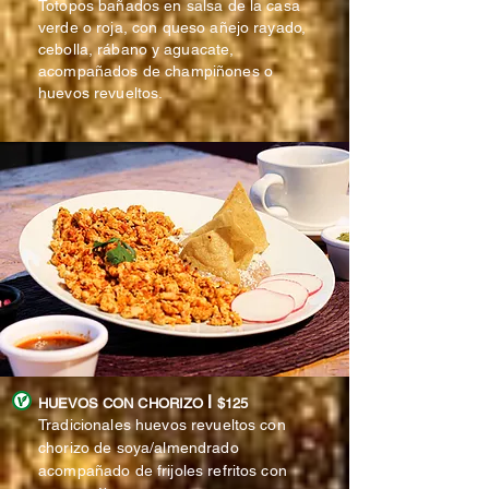
Totopos bañados en salsa de la casa
verde o roja, con queso añejo rayado,
cebolla,
rábano
y aguacate,
acompañados de champiñones o
huevos revueltos.
l
HUEVOS CON CHORIZO
$125
Tradicionales huevos revueltos con
chorizo de soya/almendrado
acompañado de frijoles refritos con