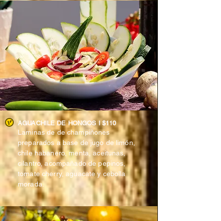
COMIDA / CENA
AGUACHILE DE HONGOS l $110
Laminas de de champiñones
preparados a base de jugo de limón,
chile habanero, menta, aceitunas,
cilantro, acompañado de pepinos,
tomate cherry, aguacate y cebolla
morada.