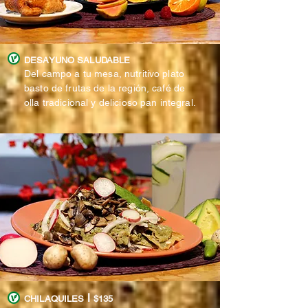
DESAYUNO SALUDABLE
Del campo a tu mesa, nutritivo plato
basto de frutas de la región, café de
olla tradicional y delicioso pan integral.
l
CHILAQUILES
$135