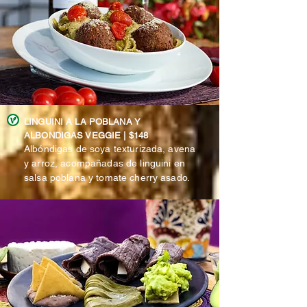
LINGUINI A LA POBLANA Y
ALBONDIGAS VEGGIE | $148
Albóndigas de soya texturizada, avena
y arroz, acompañadas de linguini en
salsa poblana y tomate cherry asado.