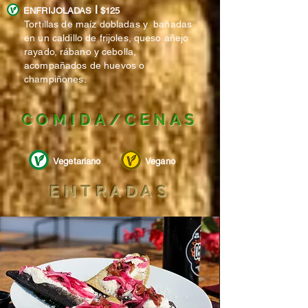
l
ENFRIJOLADAS
$125
Tortillas de maíz dobladas y bañadas
en un caldillo de frijoles, queso añejo
rayado,
rábano
y cebolla,
acompañados de huevos o
champiñones.
COMIDA/CENAS
Vegetariano
Vegano
ENTRADAS