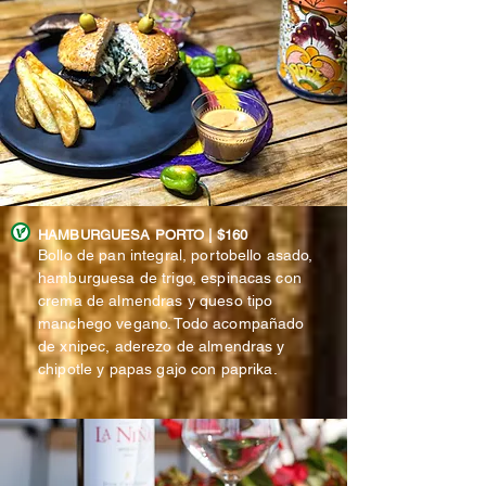
HAMBURGUESA PORTO | $160
Bollo de pan integral, portobello asado,
hamburguesa de trigo, espinacas con
crema de almendras y queso tipo
manchego vegano. Todo acompañado
de xnipec, aderezo de almendras y
chipotle y papas gajo con paprika.