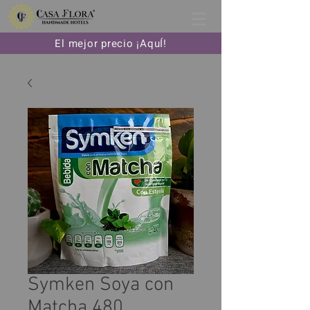
El mejor precio ¡AquÍ!
Symken Soya con
Matcha 480